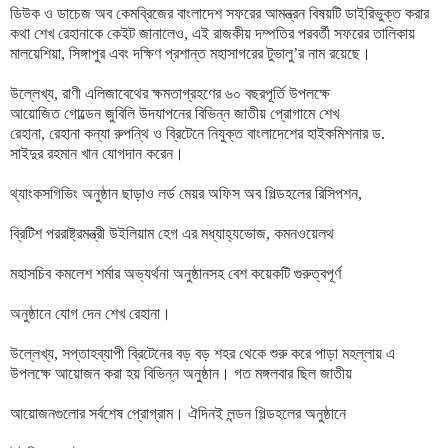
ডিউক ও ডাচেজ অব কেমব্রিজের বাংলাদেশ সফরের আমন্ত্রন বিষয়টি ডাইরিভুক্ত করার
কথা শেখ রেহানাকে কেইট জানালেও, এই রাজকীয় দম্পতির পরবর্তী সফরের তালিকায়
মালয়েশিয়া, সিঙ্গাপুর এবং দক্ষিণ প্রশান্ত মহাসাগরের টুভালু’র নাম রয়েছে।
উল্লেখ্য, রাণী এলিজাবেথের ক্ষমতাগ্রহণের ৬০ বছরপূর্তি উপলক্ষে
আয়োজিত গোল্ডেন জুবিলি উদযাপনের বিভিন্ন জাতীয় প্রোগামে শেখ
রেহানা, রেহানা কন্যা রুপন্থি ও ব্রিটেনে নিযুক্ত বাংলাদেশের হাইকমিশনার ড.
সাইদুর রহমান খান যোগদান করেন।
থ্যাংকসগিভিং অনুষ্ঠান ছাড়াও লর্ড মেয়র অফিস অব গিল্ডহলের রিসিপশন,
ব্রিটিশ পররাষ্ট্রমন্ত্রী উইলিয়াম হেগ এর মধ্যাহ্যভোজ, কমনওয়েলথ
মহাসচিব কমলেশ শর্মার অভ্যর্থনা অনুষ্ঠানসহ বেশ কয়েকটি গুরুত্বপূর্ণ
অনুষ্ঠানে যোগ দেন শেখ রেহানা।
উল্লেখ্য, সপ্তাহব্যাপী ব্রিটেনের বড় বড় শহর থেকে শুরু করে পাড়া মহল্লায় এ
উপলক্ষে আয়োজন করা হয় বিভিন্ন অনুষ্ঠান। গত মঙ্গলবার ছিল জাতীয়
আয়োজনগুলোর সর্বশেষ প্রোগ্রাম। ঐদিনই লন্ডন গিল্ডহলের অনুষ্ঠানে