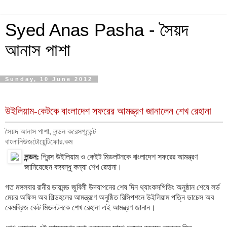
Syed Anas Pasha - সৈয়দ
আনাস পাশা
Sunday, 10 June 2012
উইলিয়াম-কেটকে বাংলাদেশ সফরের আমন্ত্রণ জানালেন শেখ রেহানা
সৈয়দ আনাস পাশা, লন্ডন করেসপন্ডেন্ট
বাংলানিউজটোয়েন্টিফোর.কম
লন্ডন:
প্রিন্স উইলিয়াম ও কেইট মিডলটনকে বাংলাদেশ সফরের আমন্ত্রণ
জানিয়েছেন বঙ্গবন্ধু কন্যা শেখ রেহানা।
গত মঙ্গলবার রানীর ডায়মন্ড জুবিলী উদযাপনের শেষ দিন থ্যাংকসগিভিং অনুষ্ঠান শেষে লর্ড
মেয়র অফিস অব গিল্ডহলের আমন্ত্রণে অনুষ্ঠিত রিসিপশনে উইলিয়াম পত্নি ডাচেস অব
কেমব্রিজ কেট মিডলটনকে শেখ রেহানা এই আমন্ত্রণ জানান।