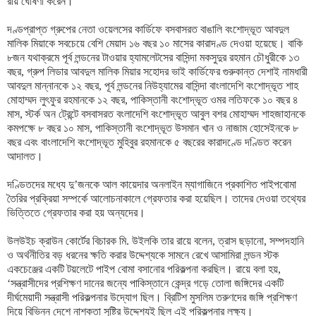
রায় ঘোষণা করেন।
দণ্ডপ্রাপ্ত গ্রুপের নেতা ওয়েলসের কার্ডিফে বসবাসরত বাঙালি বংশোদ্ভূত আবদুল
মালিক মিয়াকে সবচেয়ে বেশি মেয়াদ ১৬ বছর ১০ মাসের কারাদণ্ড দেওয়া হয়েছে। বাকি
৮জন যথাক্রমে পূর্ব লন্ডনের টাওয়ার হ্যামলেটসের বাসিন্দা মকসুদুর রহমান চৌধুরীকে ১৩
বছর, গ্রুপ লিডার আবদুল মালিক মিয়ার সহোদর ভাই কার্ডিফের গুরুকান্ত দেশাই নামধারী
আবদুল মান্নানকে ১২ বছর, পূর্ব লন্ডনের নিউহ্যামের বাসিন্দা বাংলাদেশি বংশোদ্ভূত শাহ
মোহাম্মদ লুৎফুর রহমানকে ১২ বছর, পাকিস্তানী বংশোদ্ভূত ওমর লতিফকে ১০ বছর ৪
মাস, স্টর্ক অন ট্রেন্টে বসবাসরত বংলাদেশি বংশোদ্ভূত আবুল বশর মোহাম্মদ শাহজাহানকে
কমপক্ষে ৮ বছর ১০ মাস, পাকিস্তানী বংশোদ্ভূত উসমান খান ও নাজাম হোসেইনকে ৮
বছর এবং বাংলাদেশি বংশোদ্ভূত মুহিবুর রহমানকে ৫ বছরের কারাদণ্ডে দণ্ডিত করেন
আদালত।
দণ্ডিতদের মধ্যে দু’জনকে আল কায়েদার অনলাইন ম্যাগাজিনে প্রকাশিত পাইপবোমা
তৈরির প্রক্রিয়া সম্পর্কে আলোচনাকালে গ্রেফতার করা হয়েছিল। তাদের দেওয়া তথ্যের
ভিত্তিতে গ্রেফতার করা হয় অন্যদের।
উলউইচ ক্রাউন কোর্টের বিচারক মি. উইলকি তার রায়ে বলেন, ত্রাস ছড়ানো, সম্পদহানি
ও অর্থনীতির বড় ধরনের ক্ষতি করার উদ্দেশ্যকে সামনে রেখে আসামিরা লন্ডন স্টক
একচেঞ্জের একটি টয়লেটে পাইপ বোমা বসানোর পরিকল্পনা করছিল। রায়ে বলা হয়,
‘সন্ত্রাসীদের প্রশিক্ষণ দানের জন্যে পাকিস্তানে কেন্দ্র গড়ে তোলা জঙ্গিদের একটি
দীর্ঘমেয়াদী সন্ত্রাসী পরিকল্পনার উদ্যোগ ছিল। ব্রিটিশ মুসলিম তরুণদের জঙ্গি প্রশিক্ষণ
দিয়ে বিভিন্ন দেশে নাশকতা সৃষ্টির উদ্দেশ্যই ছিল এই পরিকল্পনার লক্ষ্য।