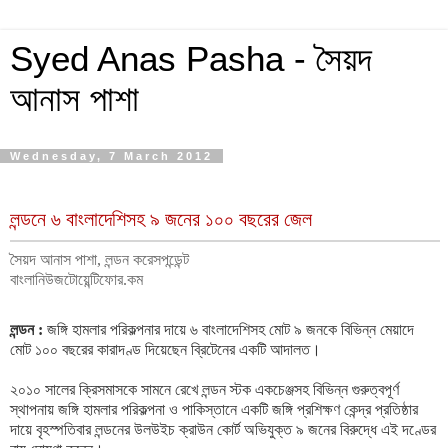
Syed Anas Pasha - সৈয়দ
আনাস পাশা
Wednesday, 7 March 2012
লন্ডনে ৬ বাংলাদেশিসহ ৯ জনের ১০০ বছরের জেল
সৈয়দ আনাস পাশা, লন্ডন করেসপন্ডেন্ট
বাংলানিউজটোয়েন্টিফোর.কম
লন্ডন :
জঙ্গি হামলার পরিকল্পনার দায়ে ৬ বাংলাদেশিসহ মোট ৯ জনকে বিভিন্ন মেয়াদে
মোট ১০০ বছরের কারাদণ্ড দিয়েছেন ব্রিটেনের একটি আদালত।
২০১০ সালের ক্রিসমাসকে সামনে রেখে লন্ডন স্টক একচেঞ্জসহ বিভিন্ন গুরুত্বপূর্ণ
স্থাপনায় জঙ্গি হামলার পরিকল্পনা ও পাকিস্তানে একটি জঙ্গি প্রশিক্ষণ কেন্দ্র প্রতিষ্ঠার
দায়ে বৃহস্পতিবার লন্ডনের উলউইচ ক্রাউন কোর্ট অভিযুক্ত ৯ জনের বিরুদ্ধে এই দণ্ডের