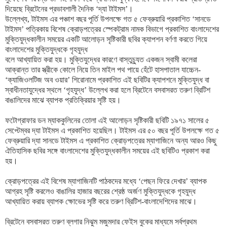
দিয়েছে ব্রিটেনের প্রভাবশালী দৈনিক ‘দ্যা টাইমস’।
উল্লেখ্য, টাইমস এর পঞ্চাশ বছর পূর্তি উপলক্ষে গত ৫ ফেব্রুয়ারি প্রকাশিত ‘সানডে
টাইমস’ পত্রিকায় বিশেষ ক্রোড়পত্রের স্পেকট্রাম নামক বিভাগে প্রকাশিত বাংলাদেশের
মুক্তিযুদ্ধকালীন সময়ের একটি আলোড়ন সৃষ্টিকারী ছবির ক্যাপশন বর্ণণা করতে গিয়ে
বাংলাদেশের মুক্তিযুদ্ধকে গৃহযুদ্ধ
বলে আখ্যায়িত করা হয়। মুক্তিযুদ্ধের কারণে বাস্তুচ্যুত একজন স্বামী কলেরা
আক্রান্ত তার স্ত্রীকে কোলে নিয়ে তিন মাইল পথ পায়ে হেঁটে হাসপাতাল যাচ্চেন-
‘ক্যাজিওলটিজ অব ওয়ার’ শিরোনামে প্রকাশিত এই ছবিটির ক্যাপশনে মুক্তিযুদ্ধ বা
স্বাধীনতাযুদ্ধের স্থলে ‘গৃহযুদ্ধ’ উল্লেখ করা হলে ব্রিটেনে বসবাসরত তরুণ ব্রিটিশ
বাঙালিদের মাঝে ব্যাপক প্রতিক্রিয়ার সৃষ্টি হয়।
ফটোগ্রাফার ডন ম্যাককুলিনের তোলা এই আলোড়ন সৃষ্টিকারী ছবিটি ১৯৭১ সালের ৫
সেপ্টেম্বর দ্যা টাইমস এ প্রকাশিত হয়েছিল। টাইমস এর ৫০ বছর পূর্তি উপলক্ষে গত ৫
ফেব্রুয়ারি দ্যা সানডে টাইমস এ প্রকাশিত ক্রোড়পত্রের ম্যাগাজিনে অন্য আরও কিছু
ঐতিহাসিক ছবির সঙ্গে বাংলাদেশের মুক্তিযুদ্ধকালীন সময়ের এই ছবিটিও প্রকাশ করা
হয়।
ক্রোড়পত্রের এই বিশেষ ম্যাগাজিনটি পাঠকদের মধ্যে ‘পেছন ফিরে দেখার’ ব্যাপক
আগ্রহ সৃষ্টি করলেও বাঙালির হাজার বছরের শ্রেষ্ঠ অর্জণ মুক্তিযুদ্ধকে গৃহযুদ্ধ
আখ্যায়িত করায় ব্যাপক ক্ষোভের সৃষ্টি করে তরুণ ব্রিটিশ-বাংলাদেশিদের মাঝে।
ব্রিটেনে বসবাসরত তরুণ ব্লগার নিঝুম মজুমদার ফেইস বুকের মাধ্যমে সর্বপ্রথম