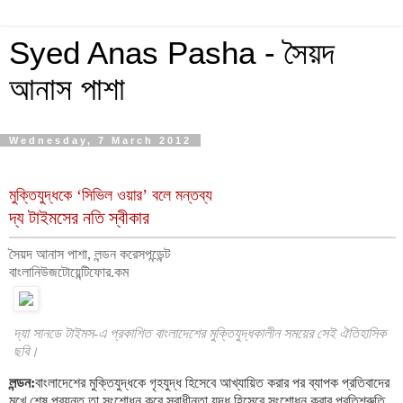
Syed Anas Pasha - সৈয়দ
আনাস পাশা
Wednesday, 7 March 2012
মুক্তিযুদ্ধকে ‘সিভিল ওয়ার’ বলে মন্তব্য
দ্য টাইমসের নতি স্বীকার
সৈয়দ আনাস পাশা, লন্ডন করেসপন্ডেন্ট
বাংলানিউজটোয়েন্টিফোর.কম
দ্যা সানডে টাইমস-এ প্রকাশিত বাংলাদেশের মুক্তিযুদ্ধকালীন সময়ের সেই ঐতিহাসিক
ছবি।
লন্ডন:
বাংলাদেশের মুক্তিযুদ্ধকে গৃহযুদ্ধ হিসেবে আখ্যায়িত করার পর ব্যাপক প্রতিবাদের
মুখে শেষ পরযন্ত তা সংশোধন করে স্বাধীনতা যুদ্ধ হিসেবে সংশোধন করার প্রতিশ্রুতি