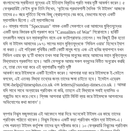
বাংলাদেশের স্বাধীনতা যুদ্ধের এই ইতিহাস বিকৃতির প্রতি সবার দৃষ্টি আকর্ষণ করেন। ৫
ফেব্রুয়ারিই ফেইস বুকে তিনি লিখেন, ‘বৃটেনের প্রভাবশালী দৈনিক ‘দি টাইমস’ আজকে
তাদের ৫০ বছর পূর্তিতে বিশেষ কিছু ক্রোড়পত্র বের করে, যেগুলোর মধ্যে একটি
ম্যাগাজিন ছিলো। এই ম্যাগাজিনের
৫০ নাম্বার পাতায় "Spectrum" নামক একটি সেকশানে ওরা আমাদের মুক্তিযুদ্ধের
একটি হৃদয় বিদারক ছবি প্রকাশ করে "Casualites of War" শিরোনামে। ছবিটি
তৎকালীন সময়ে ডন ম্যাককুলিন নামে এক ফটোগ্রাফার তোলেন। সব কিছুই ঠিক হতো
যদি না টাইমস আমাদের ১৯৭১ সালের মহান মুক্তিযুদ্ধকে ‘সিভিল ওয়ার’ হিসেবে ট্যাগ
না করত। এই পত্রিকা পৃথিবীর কোটি কোটি মানুষ পড়ে এবং এই ছবির ক্যাপশনে যখন
সিভিল ওয়ার শব্দ দু’টি থাকবে তখন সারা বিশ্বের মানুষের কাছে আমাদের মহান মুক্তিযুদ্ধ
মিথ্যাভাবে প্রকাশিত হবে। আমি ফেসবুকে আমার সকল বন্ধুদের বিনীত অনুরোধ করছি
যে, তারা যেন দয়া করে এই ব্যাপারটির প্রতি দৃষ্টি
আকর্ষণ করে টাইমসকে একটি ইমেইল করেন। আপনারা দয়া করে টাইমসকে ই-মেইলে
বলবেন, এই এতবড় মিথ্যা তথ্যের জন্য তাদের ক্ষমা চাইতে হবে। ইমেইল এড্রেস
হচ্ছে-help@timesplus.co.uk এবং letters@sunday-times.co.uk । আমরা
যদি সাথে সাথে অন্যায়ের প্রতিবাদ না করি, তাহলে এই মিথ্যাকে সবাই ভ্যালিড ও
গ্রান্টেড মনে করে নেবে। প্লিজ আপনারা দুইটা মিনিট ব্যয় করে টাইমসকে আপনাদের
অভিযোগের কথা জানান’।
ব্লগার নিঝুম মজুমদারের এই আবেদনে সারা দিয়ে অনেকেই টাইমস এর কাছে তাদের
প্রতিবাদ পাঠাতে থাকেন। নিঝুম নিজেও একটি কড়া প্রতিবাদ পাঠান দ্যা টাইমস-এ।
শেষ পরযন্ত টাইমস কর্তৃপক্ষ তাদের ভুল স্বীকার করে। ১০ ফেব্রুয়ারি নিঝুমের প্রতিবাদ